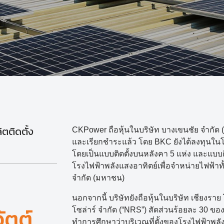
ตติดตั้ง
CKPower ถือหุ้นในบริษัท บางเขนชัย จำกัด 
และเรียกชำระแล้ว โดย BKC ยังได้ลงทุนในโ
โดยเป็นแบบติดตั้งบนหลังคา 5 แห่ง และแบบติด
โรงไฟฟ้าพลังแสงอาทิตย์เพื่อจำหน่ายไฟฟ้าท
จำกัด (มหาชน)
นอกจากนี้ บริษัทยังถือหุ้นในบริษัท เชียงรา
ัตต์
โซล่าร์ จำกัด (“NRS”) สัดส่วนร้อยละ 30 ข
ทำการศึกษาว่าบริเวณที่ตั้งของโรงไฟฟ้าพล