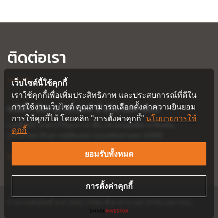
ติดต่อเรา
เว็บไซต์นี้ใช้คุกกี้
เราใช้คุกกี้เพื่อเพิ่มประสิทธิภาพ และประสบการณ์ที่ดีใน
บริษัท ซีเค พาวเวอร์ จำกัด (มหาชน)
การใช้งานเว็บไซต์ คุณสามารถเลือกตั้งค่าความยินยอม
การใช้คุกกี้ได้ โดยคลิก "การตั้งค่าคุกกี้"
นโยบายการใช้
เลขที่ 587 อาคารวิริยะถาวร ชั้น 19
ถนนสุทธิสารวินิจฉัย
คุกกี้
แขวงรัชดาภิเษก
เขตดินแดง
กรุงเทพมหานคร
10400
ยอมรับทั้งหมด
+66 2691 9720
+66 2691 9723
การตั้งค่าคุกกี้
© สงวนลิขสิทธิ์ พ.ศ.2563 บริษัท ซีเค พาวเวอร์ จำกัด (มหาชน)