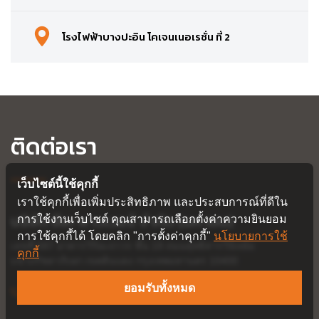
โรงไฟฟ้าบางปะอิน โคเจนเนอเรชั่น ที่ 2
ติดต่อเรา
เว็บไซต์นี้ใช้คุกกี้
เราใช้คุกกี้เพื่อเพิ่มประสิทธิภาพ และประสบการณ์ที่ดีใน
บริษัท ซีเค พาวเวอร์ จำกัด (มหาชน)
การใช้งานเว็บไซต์ คุณสามารถเลือกตั้งค่าความยินยอม
การใช้คุกกี้ได้ โดยคลิก "การตั้งค่าคุกกี้"
นโยบายการใช้
เลขที่ 587 อาคารวิริยะถาวร ชั้น 19
ถนนสุทธิสารวินิจฉัย
คุกกี้
แขวงรัชดาภิเษก
เขตดินแดง
กรุงเทพมหานคร
10400
ยอมรับทั้งหมด
+66 2691 9720
+66 2691 9723